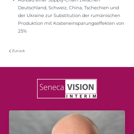
Deutschland, Schweiz, China, Tschechien und
der Ukraine zur Substitution der rumänischen
Produktion mit Kosteneinsparungseffekten von
25%
Zurück