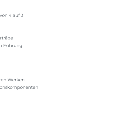
von 4 auf 3
rträge
en Führung
eren Werken
tionskomponenten